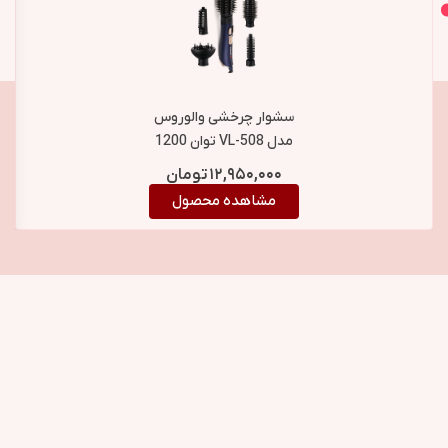
اصل و اورجینال
محصولات مشابه
سشوار چرخشی والوروس
مدل VL-508 توان 1200
وات
۱۲,۹۵۰,۰۰۰
تومان
مشاهده محصول