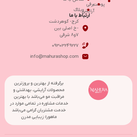
پوست
برقی
وبلاگ
آرایشی
ارتباط با ما
کرج- گوهردشت
-خ اصلی بین
۷و۸ شرقی
09303249227
info@mahurashop.com
برگرفته از بهترین و بروزترین
محصولات آرایشی، بهداشتی و
مراقبت مو می‌باشد با بهترین
خدمات مشاوره در تمامی موارد در
خدمت مشتریان گرامی می‌باشد
ماهورا: زیبایی مدرن