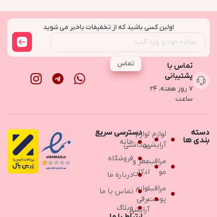
اولین کسی باشید که از تخفیفات باخبر می شوید
تماس
تماس با
پشتیبانی
۷ روز هفته، ۲۴
ساعت
دسته
دسترسی سریع
لوازم
لوازم
بندی ها
خانه
آرایشی
بهداشتی
فروشگاه
مراقبت
عطر و
مو
ادکلن
درباره ما
مراقبت
لوازم
تماس با ما
پوست
برقی
وبلاگ
آرایشی