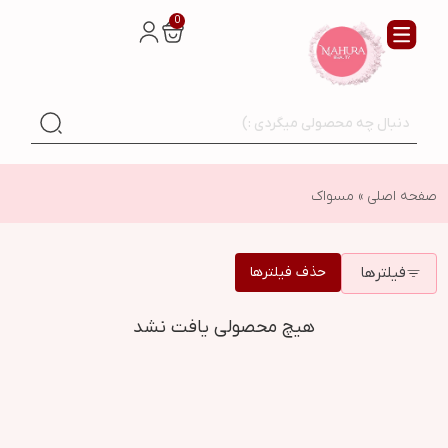
0
صفحه اصلی
»
مسواک
فیلترها
حذف فیلترها
هیچ محصولی یافت نشد