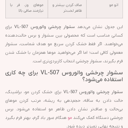
اتو مو
صاف کردن بیشتر و
موهای وز، فر یا
ظاهر لخت‌تر
نیازمند صافی بالا
این جدول نشان می‌دهد
سشوار چرخشی والوروس VL-507
برای
کسانی مناسب است که محصولی بین سشوار و برس حالت‌دهنده
می‌خواهند. اگر فقط خشک کردن سریع مو هدف شماست، سشوار
معمولی کافی است؛ اما اگر می‌خواهید موها همزمان با خشک شدن
فرم بگیرند، سشوار چرخشی انتخاب کاربردی‌تری است.
سشوار چرخشی والوروس VL-507 برای چه کاری
استفاده می‌شود؟
سشوار چرخشی والوروس VL-507
برای خشک کردن مو، براشینگ،
حالت دادن به ساقه، حجم‌دهی به ریشه، مرتب کردن موهای
بی‌حالت و صاف‌تر نشان دادن ظاهر مو استفاده می‌شود. برس
چرخشی دستگاه کمک می‌کند
مو
هنگام عبور باد گرم، بهتر فرم بگیرد
و نتیجه نهایی تمیزتر دیده شود.