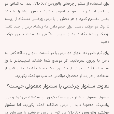
برای استفاده از
سشوار چرخشی والوروس VL-507
، ابتدا آب اضافی مو
را با حوله بگیرید تا مو نیمه‌مرطوب شود. سپس موها را به چند
بخش تقسیم کنید و هر بخش را با برس چرخشی دستگاه از ریشه
تا نوک مو حرکت دهید. برای حجم دادن به ریشه، برس را چند ثانیه
نزدیک ریشه نگه دارید و سپس به‌آرامی به سمت پایین حرکت
دهید.
برای فرم دادن به انتهای مو، برس را در قسمت انتهایی ساقه کمی به
داخل یا بیرون بچرخانید. اگر موهای شما خشک، آسیب‌پذیر یا وز
است، دستگاه را بیش از حد روی یک نقطه نگه ندارید و قبل از
استفاده از حرارت، از محصول مراقبتی مناسب مو کمک بگیرید.
تفاوت سشوار چرخشی با سشوار معمولی چیست؟
سشوار معمولی بیشتر برای خشک کردن مو استفاده می‌شود و برای
براشینگ معمولاً باید از برس جداگانه کمک بگیرید. اما
سشوار
چرخشی والوروس VL-507
باد گرم و برس چرخشی را همزمان در