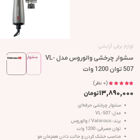
لوازم برقی آرایشی
سشوار چرخشی والوروس مدل VL-
سشوار
507 توان 1200 وات
(
0
نظر)
۱۳,۸۹۰,۰۰۰
تومان
سشوار چرخشی حرفه‌ای
مدل: VL-507
برند: Valorous / والوروس
توان مصرفی: 1200 وات
مناسب خشک کردن و حالت دادن همزمان مو