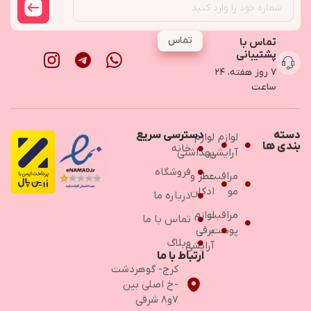
تماس
تماس با
پشتیبانی
۷ روز هفته، ۲۴
ساعت
دسته
دسترسی سریع
لوازم
لوازم
بندی ها
خانه
آرایشی
بهداشتی
فروشگاه
مراقبت
عطر و
مو
ادکلن
درباره ما
مراقبت
لوازم
تماس با ما
پوست
برقی
وبلاگ
آرایشی
ارتباط با ما
کرج- گوهردشت
-خ اصلی بین
۷و۸ شرقی