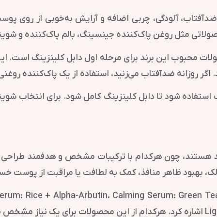
دآفتاب، آلودگی، چربی اضافه و آرایش به‌خوبی از روی پ
تی مثل روغن پاک‌کننده جینسینگ، بالم پاک‌کننده و شوینده
ات محبوب این برند برای مرحله اول دابل کلینزینگ است. ای
گر روزانه ضدآفتاب می‌زنید، استفاده از یک پاک‌کننده روغنی
آب استفاده شود تا دابل کلینزینگ کامل شود. برای انتخاب شو
خش‌های جذاب این برند هستند، چون هرکدام با ترکیبات مشخص و هدفمند ط
ک، بهبود ظاهر منافذ، کمک به لطافت یا مراقبت از پوست خس
ین برند می‌توان به pha-Arbutin، Calming Serum: Green Tea + Panthenol