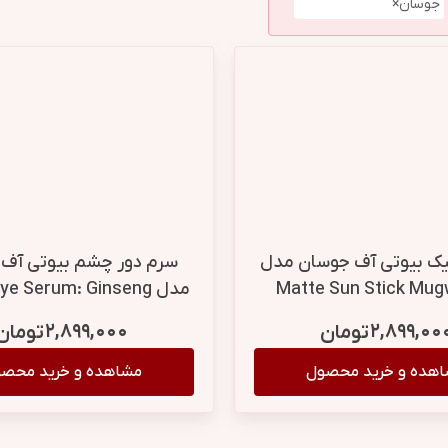
جوسان
×
ک بیوتی آف جوسان مدل
سرم دور چشم بیوتی آف
Matte Sun Stick Mug
مدل ye Serum: Ginseng
C حجم 18 گرم
+ Retinal حجم 30 میل
۲,۸۹۹,۰۰۰
۲,۸۹۹,۰۰
تومان
تومان
هده و خرید محصول
مشاهده و خرید محص