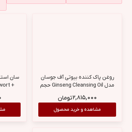
روغن پاک کننده بیوتی آف جوسان
سان استی
مدل Ginseng Cleansing Oil حجم
wort +
210 میل
amelia
۰
۲,۸۱۵,۰۰۰
تومان
مشاهده و خرید محصول
مشا