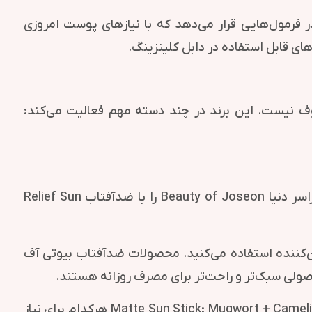
ین است که بیوتی آف جوسان فقط به نام ترکیبات سنتی تکیه نمی‌کند. این برند ترکیبات Hanbang را در فرمول‌هایی قرار می‌دهد که با نیازهای پوست امروزی
معروف نیست. این برند در چند دسته مهم فعالیت می‌کند:
ضدآفتاب‌های بیوتی آف جوسان از معروف‌ترین و پرفروش‌ترین محصولات این برند هستند. بسیاری از کاربران در سراسر دنیا Beauty of Joseon را با ضدآفتاب Relief Sun
ن‌کننده استفاده می‌کنید. محصولات ضدآفتاب بیوتی آف
ولی سبک‌تر و راحت‌تر برای مصرف روزانه هستند.
در میان محصولات این برند، مدل‌هایی مثل Relief Sun: Rice + Probiotics، Relief Sun Aqua-Fresh: Rice + B5 و Matte Sun Stick: Mugwort + Camelia هرکدام برای نیاز