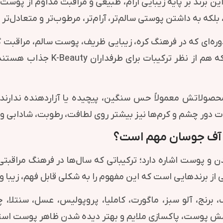
ن برند بر پایه زیبایی آرام، طبیعی و مراقبت مداوم از پوست
که به داشتن پوستی سالم‌تر، آرام‌تر، مرطوب‌تر و متعادل‌تر
از دوران جوسان می‌آید؛ دوره‌ای که در فرهنگ کره، زیبایی ظریف، پوست س
را با فرمول‌های امروزی ترکیب کر
ولاتش معمولاً حس سنگین، پیچیده یا آزاردهنده ندارند. ض
ات دور چشم و کرم‌ها نیز بیشتر روی لطافت، رطوبت، شادابی و
برنج، آلو سبز، ماگورت، کاملیا، پروپولیس، عسل، سنتلا، 
رامش پوست، پاکسازی ملایم و بهتر دیده شدن ظاهر پوست است