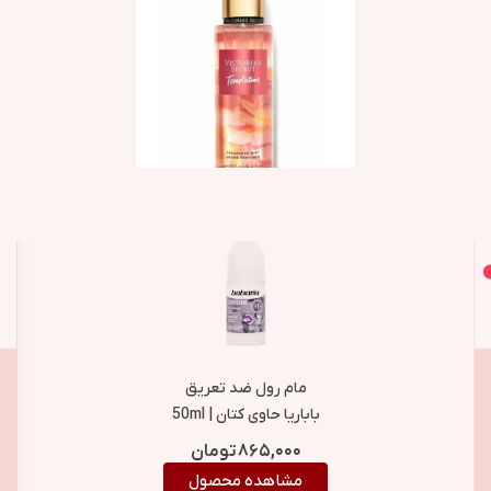
اصل و اورجینال
محصولات مشابه
مام رول ضد تعریق
باباریا حاوی کتان 50ml |
Babaria Cotton Roll-
۸۶۵,۰۰۰
تومان
On Deodorant
مشاهده محصول