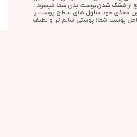
ع از
خشک شدن
پوست بدن شما میشود .
سیون مغذی خود سلول های سطح پوست را
مل پوست شما؛ پوستی سالم تر و لطیف