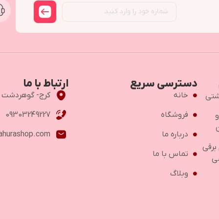
دسترسی سریع
ارتباط با ما
خانه
کرج- گوهردشت -خ اص
شتی
فروشگاه
09303249227
و
درباره ما
ahurashop.com
 برقی
تماس با ما
ی
وبلاگ