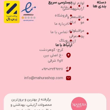
دسته
دسترسی سریع
لوازم
لوازم
بندی ها
خانه
آرایشی
بهداشتی
فروشگاه
مراقبت
عطر و
مو
ادکلن
درباره ما
مراقبت
لوازم
تماس با ما
پوست
برقی
وبلاگ
آرایشی
ارتباط با ما
کرج- گوهردشت
-خ اصلی بین
۷و۸ شرقی
09303249227
info@mahurashop.com
برگرفته از بهترین و بروزترین
محصولات آرایشی، بهداشتی و