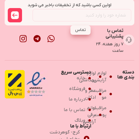
اولین کسی باشید که از تخفیفات باخبر می شوید
تماس
تماس با
پشتیبانی
۷ روز هفته، ۲۴
ساعت
دسته
دسترسی سریع
لوازم
لوازم
بندی ها
خانه
آرایشی
بهداشتی
فروشگاه
مراقبت
عطر و
مو
ادکلن
درباره ما
مراقبت
لوازم
تماس با ما
پوست
برقی
وبلاگ
آرایشی
ارتباط با ما
کرج- گوهردشت