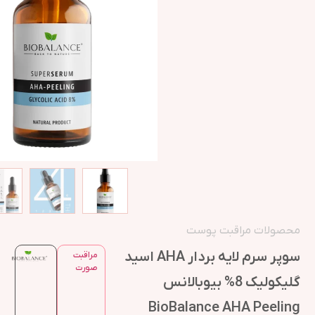
محصولات مراقبت پوست
سوپر سرم لایه بردار AHA اسید
مراقبت
صورت
گلیکولیک 8% بیوبالانس
BioBalance AHA Peeling