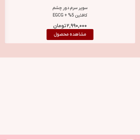
سوپر سرم دور چشم
کافئین 5% + EGCG
بیوبالانس BioBalance
۲,۹۹۰,۰۰۰
تومان
Caffeine 5% + EGCG
مشاهده محصول
Super Serum