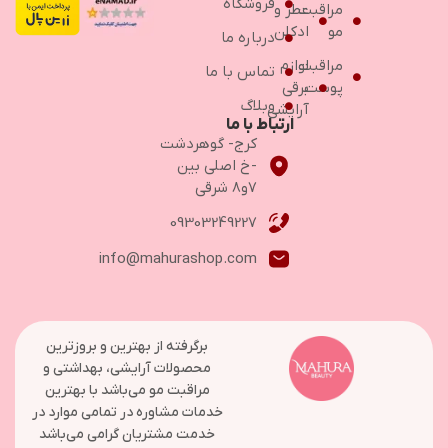
فروشگاه
مراقبت
عطر و
مو
ادکلن
درباره ما
مراقبت
لوازم
تماس با ما
پوست
برقی
وبلاگ
آرایشی
ارتباط با ما
کرج- گوهردشت
-خ اصلی بین
۷و۸ شرقی
09303249227
info@mahurashop.com
برگرفته از بهترین و بروزترین
محصولات آرایشی، بهداشتی و
مراقبت مو می‌باشد با بهترین
خدمات مشاوره در تمامی موارد در
خدمت مشتریان گرامی می‌باشد