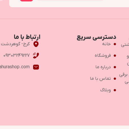
دسترسی سریع
ارتباط با ما
خانه
کرج- گوهردشت -خ اص
شتی
فروشگاه
09303249227
و
درباره ما
ahurashop.com
 برقی
تماس با ما
ی
وبلاگ