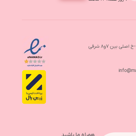
لی بین ۷و۸ شرقی
info@m
همراه ما باشید