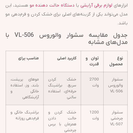
ابزارهای
لوازم برقی آرایشی
یا
دستگاه حالت دهنده مو
هستید، این
مدل می‌تواند یکی از گزینه‌های اصلی برای خشک کردن و فرم‌دهی مو
باشد.
جدول مقایسه سشوار والوروس VL-506 با
مدل‌های مشابه
نوع
توان و
کاربرد اصلی
مناسب برای
محصول
قدرت
سشوار
2700
خشک کردن
موهای پرپشت،
والوروس
وات
سریع، براشینگ
بلند، وز، استفاده
VL-506
حرفه‌ای، استفاده
خانگی و
سالنی
آرایشگاهی
سشوار
1200
خشک کردن و
براشینگ خانگی و
چرخشی
وات
حالت دادن
فرم‌دهی روزانه
VL-507
همزمان با برس
چرخشی