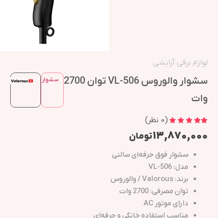
لوازم برقی آرایشی
سشوار والوروس VL-506 توان 2700
سشوار
وات
(
0
نظر)
۱۳,۸۷۰,۰۰۰
تومان
سشوار فوق حرفه‌ای سالنی
مدل: VL-506
برند: Valorous / والوروس
توان مصرفی: 2700 وات
دارای موتور AC
مناسب استفاده خانگی و حرفه‌ای