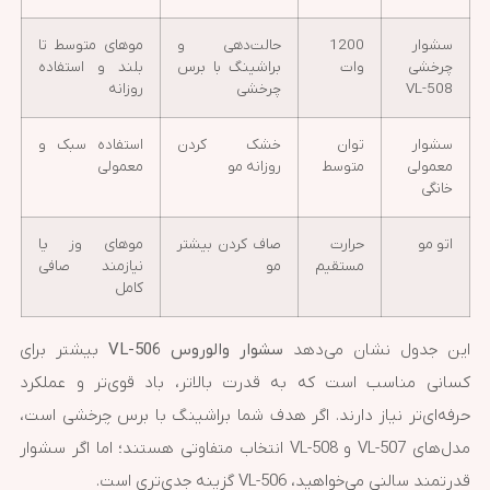
سشوار
1200
حالت‌دهی و
موهای متوسط تا
چرخشی
وات
براشینگ با برس
بلند و استفاده
VL-508
چرخشی
روزانه
سشوار
توان
خشک کردن
استفاده سبک و
معمولی
متوسط
روزانه مو
معمولی
خانگی
اتو مو
حرارت
صاف کردن بیشتر
موهای وز یا
مستقیم
مو
نیازمند صافی
کامل
این جدول نشان می‌دهد
سشوار والوروس VL-506
بیشتر برای
کسانی مناسب است که به قدرت بالاتر، باد قوی‌تر و عملکرد
حرفه‌ای‌تر نیاز دارند. اگر هدف شما براشینگ با برس چرخشی است،
مدل‌های VL-507 و VL-508 انتخاب متفاوتی هستند؛ اما اگر سشوار
قدرتمند سالنی می‌خواهید، VL-506 گزینه جدی‌تری است.