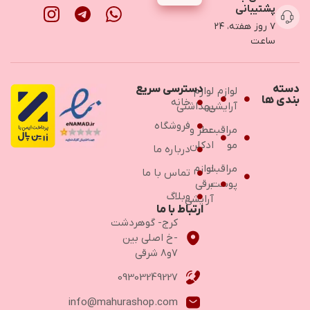
پشتیبانی
۷ روز هفته، ۲۴
ساعت
دسته
دسترسی سریع
لوازم
لوازم
بندی ها
خانه
آرایشی
بهداشتی
فروشگاه
مراقبت
عطر و
مو
ادکلن
درباره ما
مراقبت
لوازم
تماس با ما
پوست
برقی
وبلاگ
آرایشی
ارتباط با ما
کرج- گوهردشت
-خ اصلی بین
۷و۸ شرقی
09303249227
info@mahurashop.com