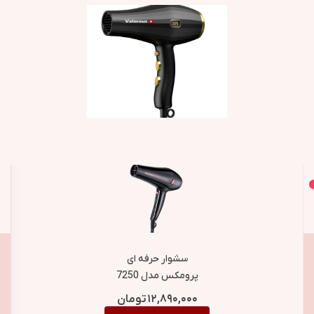
اصل و اورجینال
محصولات مشابه
سشوار حرفه ای
پرومکس مدل 7250
توان 2500 وات
۱۲,۸۹۰,۰۰۰
تومان