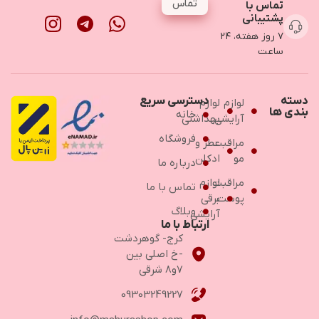
تماس
تماس با
پشتیبانی
۷ روز هفته، ۲۴
ساعت
دسته
دسترسی سریع
لوازم
لوازم
بندی ها
خانه
آرایشی
بهداشتی
فروشگاه
مراقبت
عطر و
مو
ادکلن
درباره ما
مراقبت
لوازم
تماس با ما
پوست
برقی
وبلاگ
آرایشی
ارتباط با ما
کرج- گوهردشت
-خ اصلی بین
۷و۸ شرقی
09303249227