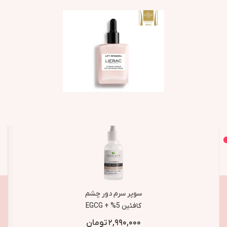
اصل و اورجینال
محصولات مشابه
سوپر سرم دور چشم
کافئین 5% + EGCG
بیوبالانس BioBalance
۲,۹۹۰,۰۰۰
تومان