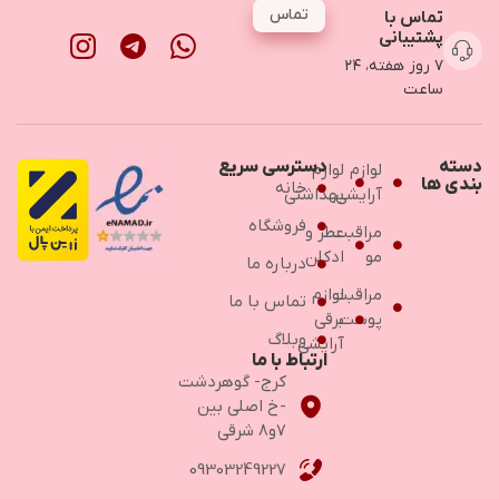
تماس
تماس با
پشتیبانی
۷ روز هفته، ۲۴
ساعت
دسته
دسترسی سریع
لوازم
لوازم
بندی ها
خانه
آرایشی
بهداشتی
فروشگاه
مراقبت
عطر و
مو
ادکلن
درباره ما
مراقبت
لوازم
تماس با ما
پوست
برقی
وبلاگ
آرایشی
ارتباط با ما
کرج- گوهردشت
-خ اصلی بین
۷و۸ شرقی
09303249227