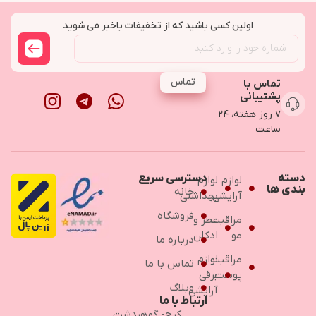
اولین کسی باشید که از تخفیفات باخبر می شوید
تماس
تماس با
پشتیبانی
۷ روز هفته، ۲۴
ساعت
دسته
دسترسی سریع
لوازم
لوازم
بندی ها
خانه
آرایشی
بهداشتی
فروشگاه
مراقبت
عطر و
مو
ادکلن
درباره ما
مراقبت
لوازم
تماس با ما
پوست
برقی
وبلاگ
آرایشی
ارتباط با ما
کرج- گوهردشت