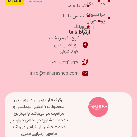
مو
ادکلن
درباره ما
مراقبت
لوازم
تماس با ما
پوست
برقی
وبلاگ
آرایشی
ارتباط با ما
کرج- گوهردشت
-خ اصلی بین
۷و۸ شرقی
09303249227
info@mahurashop.com
برگرفته از بهترین و بروزترین
محصولات آرایشی، بهداشتی و
مراقبت مو می‌باشد با بهترین
خدمات مشاوره در تمامی موارد در
خدمت مشتریان گرامی می‌باشد
ماهورا: زیبایی مدرن