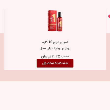
اصل و اورجینال
محصولات مشابه
اسپری موی 10 کاره
رولون یونیک وان مدل
Uniq One Hair
۳,۲۵۰,۰۰۰
تومان
Treatment حجم 150
مشاهده محصول
میلی لیتر