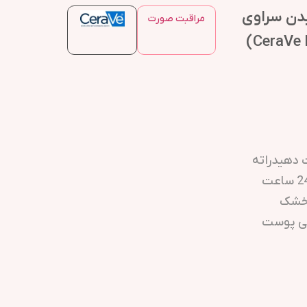
دن سراوی
مراقبت صورت
 دهیدراته
 خشک
تی پوست