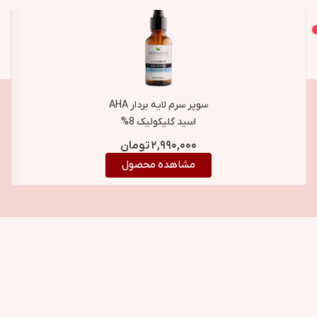
اصل و اورجینال
محصولات مشابه
سوپر سرم لایه بردار AHA
اسید گلیکولیک 8%
بیوبالانس BioBalance
۲,۹۹۰,۰۰۰
تومان
AHA Peeling Glycolic
مشاهده محصول
Acid 8% Super Serum