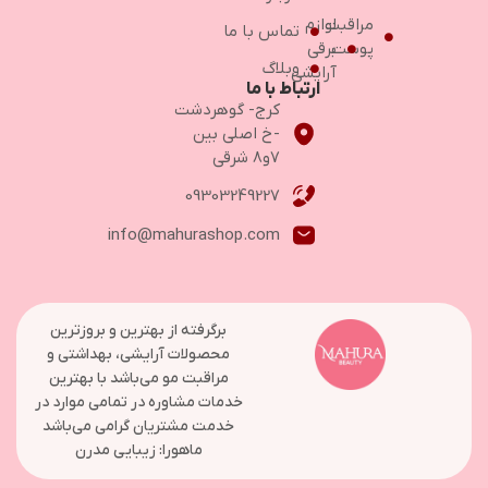
مراقبت
لوازم
تماس با ما
پوست
برقی
وبلاگ
آرایشی
ارتباط با ما
کرج- گوهردشت
-خ اصلی بین
۷و۸ شرقی
09303249227
info@mahurashop.com
برگرفته از بهترین و بروزترین
محصولات آرایشی، بهداشتی و
مراقبت مو می‌باشد با بهترین
خدمات مشاوره در تمامی موارد در
خدمت مشتریان گرامی می‌باشد
ماهورا: زیبایی مدرن