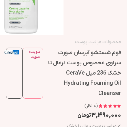
محصولات مراقبت پوست
فوم شستشو آبرسان صورت
شوینده
صورت
سراوی مخصوص پوست نرمال تا
خشک 236 میل CeraVe
Hydrating Foaming Oil
Cleanser
(
0
نظر)
۳,۴۹۰,۰۰۰
تومان
✔ مناسب پوست نرمال تا خشک