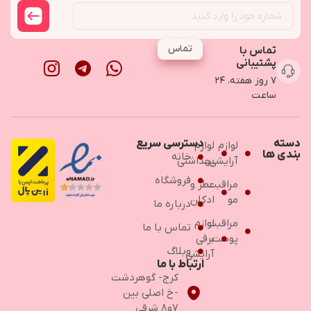
تماس
تماس با
پشتیبانی
۷ روز هفته، ۲۴
ساعت
دسته
دسترسی سریع
لوازم
لوازم
بندی ها
خانه
آرایشی
بهداشتی
فروشگاه
مراقبت
عطر و
مو
ادکلن
درباره ما
مراقبت
لوازم
تماس با ما
پوست
برقی
وبلاگ
آرایشی
ارتباط با ما
کرج- گوهردشت
-خ اصلی بین
۷و۸ شرقی