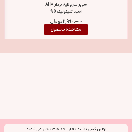
سوپر سرم لایه بردار AHA
اسید گلیکولیک 8%
بیوبالانس BioBalance
۲,۹۹۰,۰۰۰
تومان
AHA Peeling Glycolic
مشاهده محصول
Acid 8% Super Serum
اولین کسی باشید که از تخفیفات باخبر می شوید