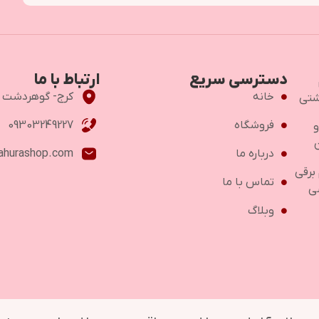
دسترسی سریع
ارتباط با ما
خانه
کرج- گوهردشت -خ اص
شتی
فروشگاه
09303249227
و
درباره ما
ahurashop.com
 برقی
تماس با ما
ی
وبلاگ