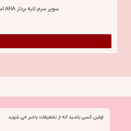
سوپر سرم لایه بردار AHA اسید گلیکولیک 8% بیوبالانس BioBalance AHA Peeling Glycolic Acid 8% Super Serum
اولین کسی باشید که از تخفیفات باخبر می شوید