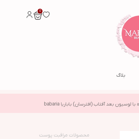
0
بلاگ
 لوسیون بعد آفتاب (افترسان) باباریا babaria
محصولات مراقبت پوست