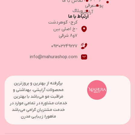
تماس با ما
پوست
برقی
وبلاگ
آرایشی
ارتباط با ما
کرج- گوهردشت
-خ اصلی بین
۷و۸ شرقی
09303249227
info@mahurashop.com
برگرفته از بهترین و بروزترین
محصولات آرایشی، بهداشتی و
مراقبت مو می‌باشد با بهترین
خدمات مشاوره در تمامی موارد در
خدمت مشتریان گرامی می‌باشد
ماهورا: زیبایی مدرن