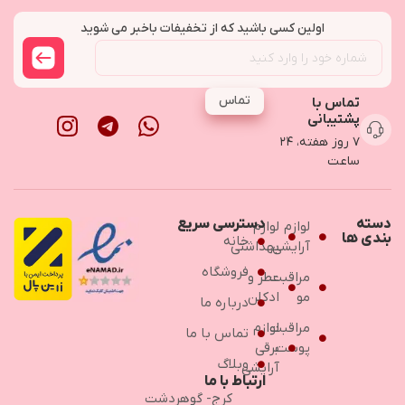
اولین کسی باشید که از تخفیفات باخبر می شوید
تماس
تماس با
پشتیبانی
۷ روز هفته، ۲۴
ساعت
دسته
دسترسی سریع
لوازم
لوازم
بندی ها
خانه
آرایشی
بهداشتی
فروشگاه
مراقبت
عطر و
مو
ادکلن
درباره ما
مراقبت
لوازم
تماس با ما
پوست
برقی
وبلاگ
آرایشی
ارتباط با ما
کرج- گوهردشت