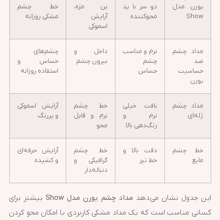
یورن مدل
دو سر با پد
بن مژه،
خط چشم
Show
محوکننده
آرایش
مشکی روزانه
اسموکی
مداد چشم
نرم و مناسب
داخل و
چشم‌های
ضد
چشم
بیرون چشم
حساس و
حساسیت
حساس
استفاده روزانه
یورن
مداد چشم
بافت خیلی
خط چشم
آرایش اسموکی
ژله‌ای
نرم و
نرم و قابل
و پررنگ
رنگ‌دهی بالا
محو
خط چشم
دقت بالا و
خط چشم
آرایش حرفه‌ای
مایع
خط تیز
گرافیکی و
و کشیده
دنباله‌دار
این جدول نشان می‌دهد
مداد چشم یورن مدل Show
بیشتر برای
کسانی مناسب است که یک مداد مشکی کاربردی با امکان محو کردن