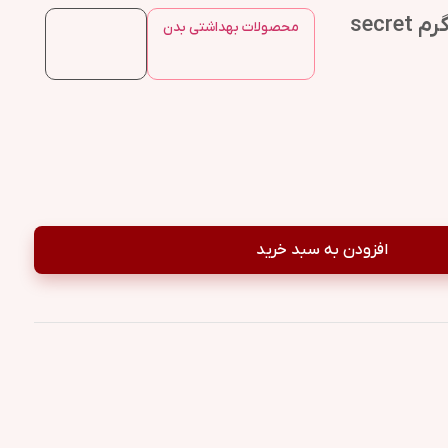
مام سکرت ضدتعریق ژله ای 73 گرم secret
محصولات بهداشتی بدن
افزودن به سبد خرید