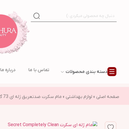
تماس با ما
درباره ما
دسته بندی محصولات
صفحه اصلی
»
لوازم بهداشتی
»
مام سکرت ضدتعریق ژله ای 73 گرم secret completely clean