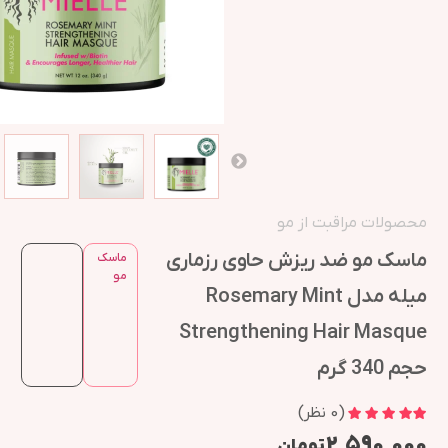
محصولات مراقبت از مو
ماسک مو ضد ریزش حاوی رزماری
ماسک
مو
میله مدل Rosemary Mint
Strengthening Hair Masque
حجم 340 گرم
(
0
نظر)
۲,۵۹۰,۰۰۰
تومان