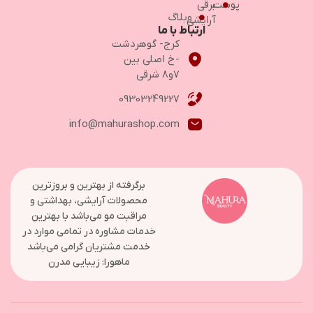
پوست
برقی
وبلاگ
آرایشی
ارتباط با ما
کرج- گوهردشت
-خ اصلی بین
۷و۸ شرقی
09303249227
info@mahurashop.com
برگرفته از بهترین و بروزترین
محصولات آرایشی، بهداشتی و
مراقبت مو می‌باشد با بهترین
خدمات مشاوره در تمامی موارد در
خدمت مشتریان گرامی می‌باشد
ماهورا: زیبایی مدرن