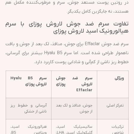
در روتین پوست مستعد جوش، سرم و مرطوب‌کننده مکمل هم
هستند، نه جایگزین کامل یکدیگر.
تفاوت سرم ضد جوش لاروش پوزای با سرم
هیالورونیک اسید لاروش پوزای
سرم ضد جوش Effaclar برای جوش، منافذ، لک بعد از جوش و بافت
ناهموار طراحی شده است. اما سرم Hyalu B5 بیشتر برای آبرسانی،
خطوط ریز ناشی از کم‌آبی و شادابی پوست کاربرد دارد.
ویژگی
سرم ضد جوش
سرم Hyalu B5
لاروش پوزای
لاروش پوزای
Effaclar
تمرکز اصلی
جوش، منافذ و لک بعد
آبرسانی و خطوط ریز
از جوش
ناشی از خشکی
ترکیبات
سالیسیلیک اسید،
هیالورونیک اسید،
شاخص
گلیکولیک اسید، LHA،
ویتامین B5،