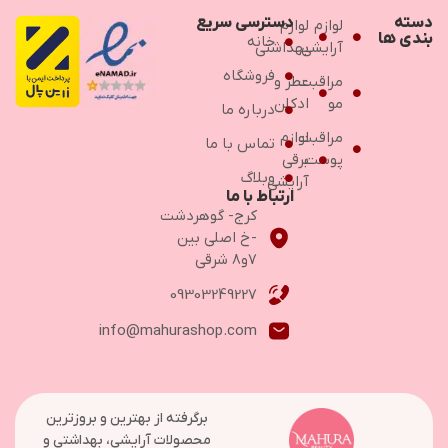
دسته
دسترسی سریع
لوازم
لوازم
بندی ها
خانه
آرایشی
بهداشتی
فروشگاه
مراقبت
عطر و
مو
ادکلن
درباره ما
مراقبت
لوازم
تماس با ما
پوست
برقی
وبلاگ
آرایشی
ارتباط با ما
کرج- گوهردشت
-خ اصلی بین
۷و۸ شرقی
09303249227
info@mahurashop.com
برگرفته از بهترین و بروزترین
محصولات آرایشی، بهداشتی و