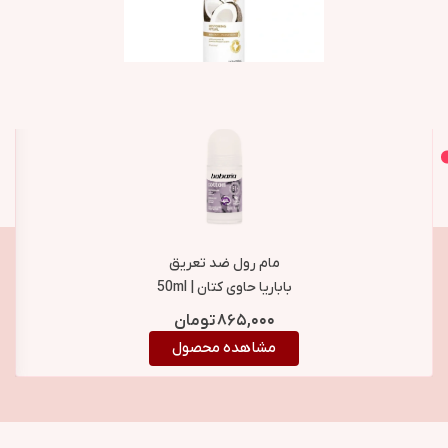
اصل و اورجینال
محصولات مشابه
مام رول ضد تعریق
باباریا حاوی کتان 50ml |
Babaria Cotton Roll-
۸۶۵,۰۰۰
تومان
On Deodorant
مشاهده محصول