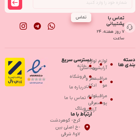
تماس
تماس با
پشتیبانی
۷ روز هفته، ۲۴
ساعت
دسته
دسترسی سریع
لوازم
لوازم
بندی ها
خانه
آرایشی
بهداشتی
فروشگاه
مراقبت
عطر و
مو
ادکلن
درباره ما
مراقبت
لوازم
تماس با ما
پوست
برقی
وبلاگ
آرایشی
ارتباط با ما
کرج- گوهردشت
-خ اصلی بین
۷و۸ شرقی