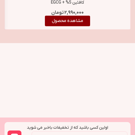
کافئین 5% + EGCG
بیوبالانس BioBalance
۲,۹۹۰,۰۰۰
تومان
Caffeine 5% + EGCG
مشاهده محصول
Super Serum
اولین کسی باشید که از تخفیفات باخبر می شوید