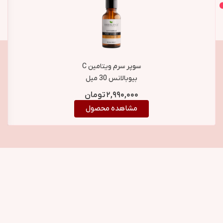
اصل و اورجینال
محصولات مشابه
سوپر سرم ویتامین C
بیوبالانس 30 میل
BioBalance Vitamin C
۲,۹۹۰,۰۰۰
تومان
Super Serum 30ml
مشاهده محصول