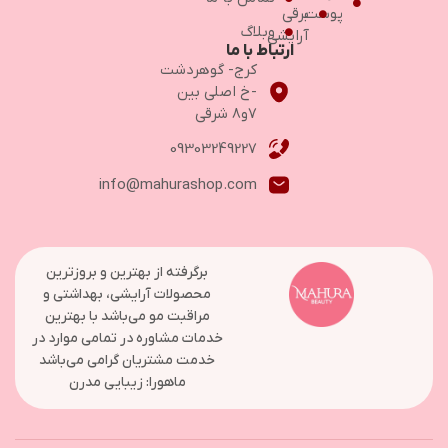
پوست
برقی
وبلاگ
آرایشی
ارتباط با ما
کرج- گوهردشت
-خ اصلی بین
۷و۸ شرقی
09303249227
info@mahurashop.com
برگرفته از بهترین و بروزترین
محصولات آرایشی، بهداشتی و
مراقبت مو می‌باشد با بهترین
خدمات مشاوره در تمامی موارد در
خدمت مشتریان گرامی می‌باشد
ماهورا: زیبایی مدرن