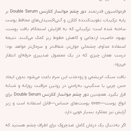
فرمولاسیون قدرتمند
دور چشم جوانساز کلارنس Double Serum
بر
پایه ترکیبات تقویت‌کننده کلاژن و آنتی‌اکسیدان‌های محافظ پوست
ساخته شده است؛ ترکیباتی که به افزایش استحکام بافت پوست،
بهبود خاصیت ارتجاعی و کاهش خطوط ریز کمک می‌کنند. نتیجه
استفاده مداوم، چشمانی جوان‌تر، شفاف‌تر و سرحال‌تر خواهد بود؛
درست همان چیزی که در یک محصول ضدپیری حرفه‌ای انتظار
می‌رود.
بافت سبک، ابریشمی و زودجذب این سرم باعث می‌شود بدون ایجاد
حس چربی یا سنگینی، به‌راحتی در روتین مراقبت روزانه و شبانه
قرار بگیرد. همچنین
دور چشم جوانساز کلارنس Double Serum
برای
انواع پوست—even پوست‌های حساس—قابل استفاده است و زیر
آرایش نیز عملکرد بسیار خوبی دارد.
اگر به‌دنبال یک درمان کامل ضدچروک برای اطراف چشم هستید که