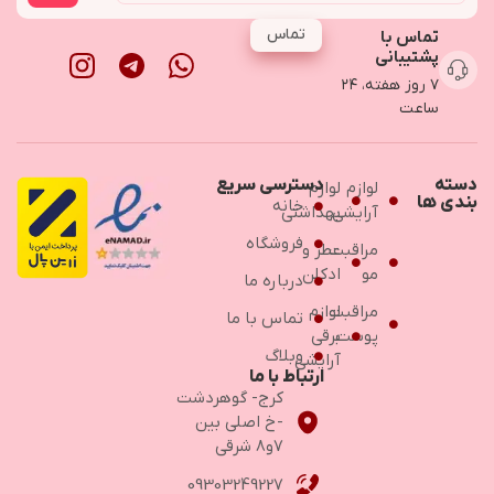
تماس
تماس با
پشتیبانی
۷ روز هفته، ۲۴
ساعت
دسته
دسترسی سریع
لوازم
لوازم
بندی ها
خانه
آرایشی
بهداشتی
فروشگاه
مراقبت
عطر و
مو
ادکلن
درباره ما
مراقبت
لوازم
تماس با ما
پوست
برقی
وبلاگ
آرایشی
ارتباط با ما
کرج- گوهردشت
-خ اصلی بین
۷و۸ شرقی
09303249227