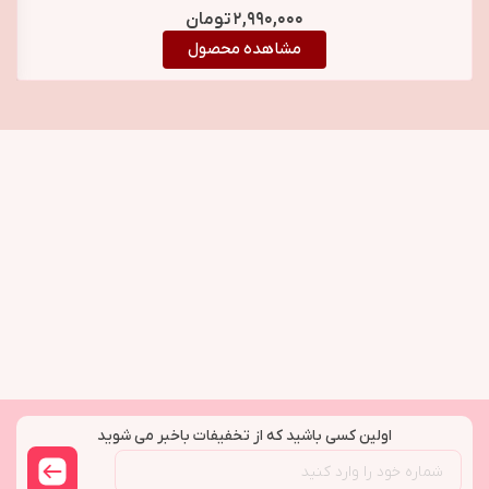
بیوبالانس BioBalance
۲,۹۹۰,۰۰۰
تومان
AHA Peeling Glycolic
مشاهده محصول
Acid 8% Super Serum
اولین کسی باشید که از تخفیفات باخبر می شوید