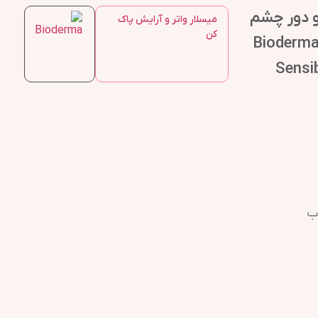
و دور چشم
میسلار واتر و آرایش پاک
کن
ایودرما پوست خشک 500 میل Bioderma
Sensi
ب