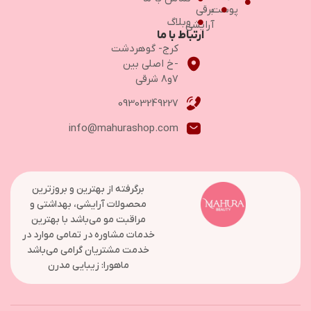
پوست
برقی
وبلاگ
آرایشی
ارتباط با ما
کرج- گوهردشت
-خ اصلی بین
۷و۸ شرقی
09303249227
info@mahurashop.com
برگرفته از بهترین و بروزترین
محصولات آرایشی، بهداشتی و
مراقبت مو می‌باشد با بهترین
خدمات مشاوره در تمامی موارد در
خدمت مشتریان گرامی می‌باشد
ماهورا: زیبایی مدرن