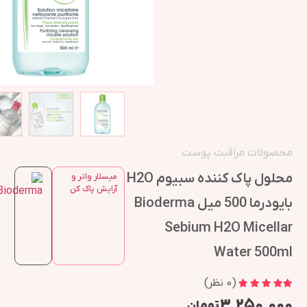
محصولات مراقبت پوست
محلول پاک کننده سبیوم H2O
میسلار واتر و
آرایش پاک کن
بایودرما 500 میل Bioderma
Sebium H2O Micellar
Water 500ml
(
0
نظر)
۳,۲۵۰,۰۰۰
تومان