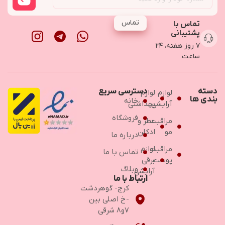
تماس
تماس با
پشتیبانی
۷ روز هفته، ۲۴
ساعت
دسته
دسترسی سریع
لوازم
لوازم
بندی ها
خانه
آرایشی
بهداشتی
فروشگاه
مراقبت
عطر و
مو
ادکلن
درباره ما
مراقبت
لوازم
تماس با ما
پوست
برقی
وبلاگ
آرایشی
ارتباط با ما
کرج- گوهردشت
-خ اصلی بین
۷و۸ شرقی