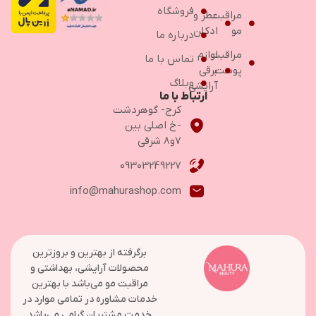
فروشگاه
مراقبت
عطر و
مو
ادکلن
درباره ما
مراقبت
لوازم
تماس با ما
پوست
برقی
وبلاگ
آرایشی
ارتباط با ما
کرج- گوهردشت
-خ اصلی بین
۷و۸ شرقی
09303249227
info@mahurashop.com
برگرفته از بهترین و بروزترین
محصولات آرایشی، بهداشتی و
مراقبت مو می‌باشد با بهترین
خدمات مشاوره در تمامی موارد در
خدمت مشتریان گرامی می‌باشد