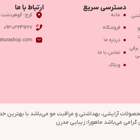
دسترسی سریع
ارتباط با ما
خانه
کرج- گوهردشت -خ اص
شتی
فروشگاه
09303249227
و
درباره ما
ahurashop.com
 برقی
تماس با ما
ی
وبلاگ
محصولات آرایشی، بهداشتی و مراقبت مو می‌باشد با بهترین خ
گرامی می‌باشد ماهورا: زیبایی مدرن