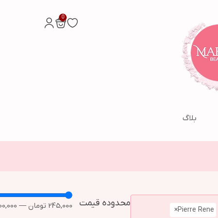
0
بلاگ
محدوده قیمت
245,000
تومان
—
00,000
×
Pierre Rene