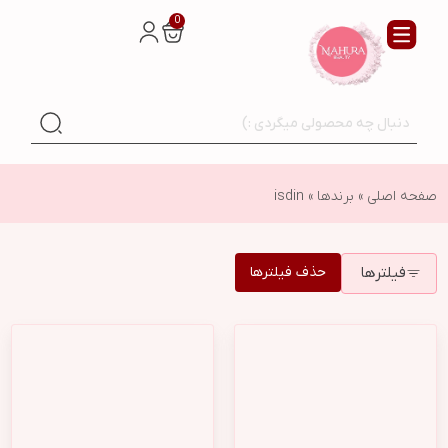
0
صفحه اصلی
»
برندها
»
isdin
فیلترها
حذف فیلترها