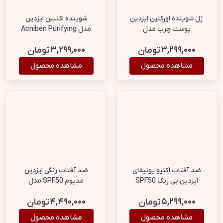
ژل شوینده اورکلین ایزدین
شوینده اکنیبن ایزدین
پوست چرب مدل
مدل Acniben Purifying
Everclean Purifying Gel
Cleanser حجم 150
۳,۲۹۹,۰۰۰
۳,۲۹۹,۰۰۰
تومان
تومان
حجم 240 میل
میلی‌لیتر
مشاهده محصول
مشاهده محصول
ضد آفتاب اکتیو یونیفای
ضد آفتاب رنگی ایزدین
ایزدین بی رنگ SPF50
مدیوم SPF50 مدل
Fusion Water Color
۴,۴۹۰,۰۰۰
۵,۲۹۹,۰۰۰
تومان
تومان
Medium حجم 50 میل
مشاهده محصول
مشاهده محصول