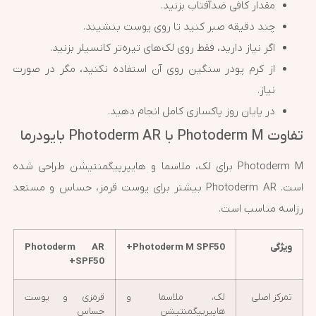
مقدار کافی ضدآفتاب بزنید.
چند دقیقه صبر کنید تا روی پوست بنشیند.
اگر نیاز دارید، فقط روی لک‌های تیره‌تر کانسیلر بزنید.
از کرم پودر سنگین روی آن استفاده نکنید، مگر در صورت
نیاز.
در پایان روز پاکسازی کامل انجام دهید.
تفاوت Photoderm M با Photoderm AR بایودرما
Photoderm M برای لک، ملاسما و هایپرپیگمنتیشن طراحی شده
است. Photoderm AR بیشتر برای پوست قرمز، حساس و مستعد
رزاسه مناسب است.
ویژگی
Photoderm M SPF50+
Photoderm AR
SPF50+
تمرکز اصلی
لک، ملاسما و
قرمزی و پوست
هایپرپیگمنتیشن
حساس