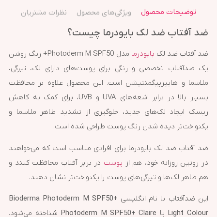
توضیحات محصول
ویژگی‌های محصول
نظرات مشتریان
ضد آفتاب ضد لک بایودرما چیست؟
ضد آفتاب ضد لک
بایودرما
مدل Photoderm M SPF50+ رنگ روشن
یک ضدآفتاب تخصصی و رنگی برای پوست‌های دارای لک، تیرگی،
ملاسما و هایپرپیگمنتیشن است. این محصول علاوه بر محافظت
بسیار بالا در برابر اشعه‌های UVA و UVB، برای کمک به کاهش
ریسک ایجاد لک‌های جدید، جلوگیری از تشدید ظاهر ملاسما و
یکنواخت‌تر دیده شدن رنگ پوست طراحی شده است.
ضد آفتاب ضد لک بایودرما برای افرادی مناسب است که می‌خواهند
در روتین روزانه خود، هم از
پوست
در برابر آفتاب محافظت کنند و
هم ظاهر لک‌ها و تیرگی‌های پوست را یکنواخت‌تر نشان دهند.
این ضدآفتاب با نام انگلیسی
Bioderma Photoderm M SPF50+
Light Colour
یا
Photoderm M SPF50+ Claire
شناخته می‌شود.