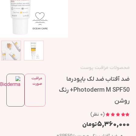
محصولات مراقبت پوست
ضد آفتاب ضد لک بایودرما
مراقبت
صورت
Photoderm M SPF50+ رنگ
روشن
(
0
نظر)
۵,۳۶۰,۰۰۰
تومان