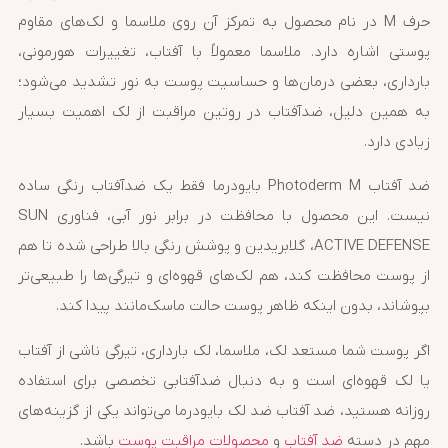
حرف M در نام محصول به تمرکز آن روی ملاسما و لک‌های مقاوم
پوستی اشاره دارد. ملاسما معمولاً با آفتاب، تغییرات هورمونی،
بارداری، بعضی درمان‌ها و حساسیت پوست به نور تشدید می‌شود؛
به همین دلیل، ضدآفتاب در روتین مراقبت از لک اهمیت بسیار
زیادی دارد.
ضد آفتاب Photoderm M بایودرما فقط یک ضدآفتاب رنگی ساده
نیست. این محصول با محافظت در برابر نور آبی، فناوری SUN
ACTIVE DEFENSE، گلابریدین و پوشش رنگی بالا طراحی شده تا هم
از پوست محافظت کند، هم لک‌های قهوه‌ای و تیرگی‌ها را طبیعی‌تر
بپوشاند، بدون اینکه ظاهر پوست حالت ماسک‌مانند پیدا کند.
اگر پوست شما مستعد لک، ملاسما، لک بارداری، تیرگی ناشی از آفتاب
یا لک قهوه‌ای است و به دنبال ضدآفتابی تخصصی برای استفاده
روزانه هستید، ضد آفتاب ضد لک بایودرما می‌تواند یکی از گزینه‌های
مهم در دسته
ضد آفتاب
و
محصولات مراقبت پوست
باشد.