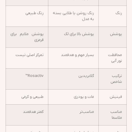
رنگ
رنگ روشن یا طلایی بسته
رنگ طبیعی
به مدل
پوشش
پوشش بالا برای لک
پوشش ملایم برای
قرمزی
محافظت
بسیار مهم و هدفمند
تمرکز اصلی نیست
نور آبی
ترکیب
گلابریدین
Rosactiv™
شاخص
فینیش
مات و پودری
طبیعی و کرمی
مناسب
مناسب‌تر
کمتر هدفمند
ملاسما